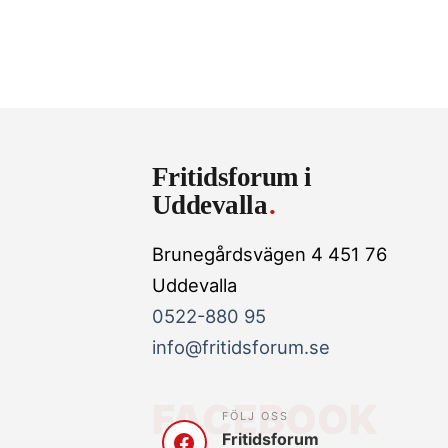
Fritidsforum i
Uddevalla
Brunegårdsvägen 4 451 76
Uddevalla
0522-880 95
info@fritidsforum.se
FACEBOOK
FÖLJ OSS
Fritidsforum