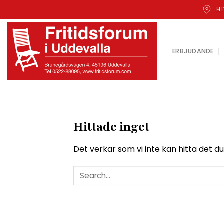
Skip
HI
to
content
ERBJUDANDE
Hittade inget
Det verkar som vi inte kan hitta det d